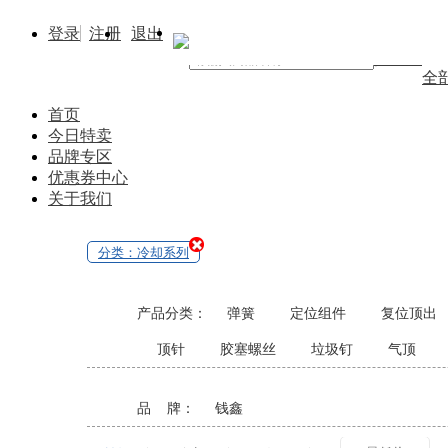
登录
注册
退出
找商品
全
首页
今日特卖
品牌专区
优惠券中心
关于我们
分类：冷却系列
产品分类：
弹簧
定位组件
复位顶出
顶针
胶塞螺丝
垃圾钉
气顶
品 牌：
钱鑫