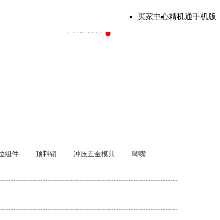
买家中心
精机通手机版
我的购物车
位组件
顶料销
冲压五金模具
唧嘴