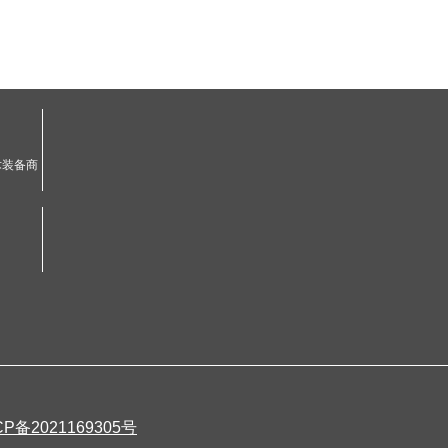
术装备商
CP备2021169305号