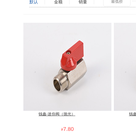
默认
金额
销量
钱鑫-迷你阀（抛光）
钱
7.80
¥