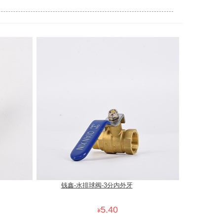
钱鑫-水排球阀-3分内外牙
5.40
¥