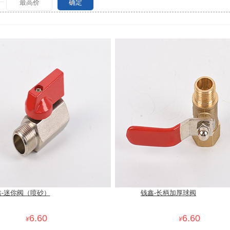
确定
鑫-迷你阀（喷砂）
钱鑫-长柄加厚球阀
6.60
6.60
¥
¥