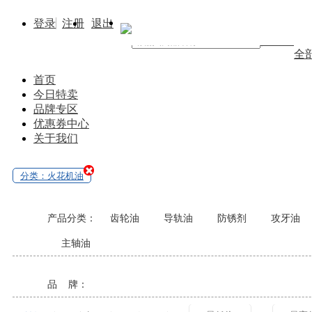
登录
注册
退出
找商品
全
首页
今日特卖
品牌专区
优惠券中心
关于我们
分类：火花机油
产品分类：
齿轮油
导轨油
防锈剂
攻牙油
主轴油
品 牌：