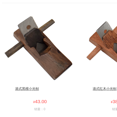
港式黑檀小光刨
港式红木小光刨
43.00
3
¥
¥
销量：0
销