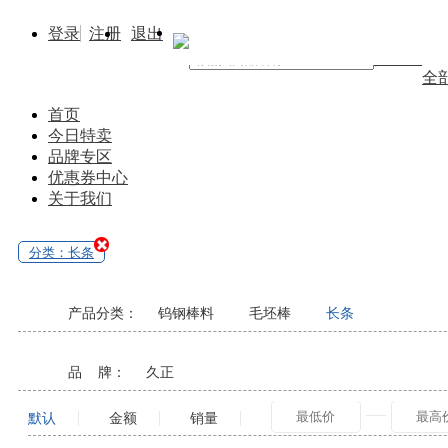
登录
注册
退出
找商品
全
首页
今日特卖
品牌专区
优惠券中心
关于我们
分类：长条
产品分类：
钨钢棒料
毛坯棒
长条
品 牌：
久正
默认
金额
销量