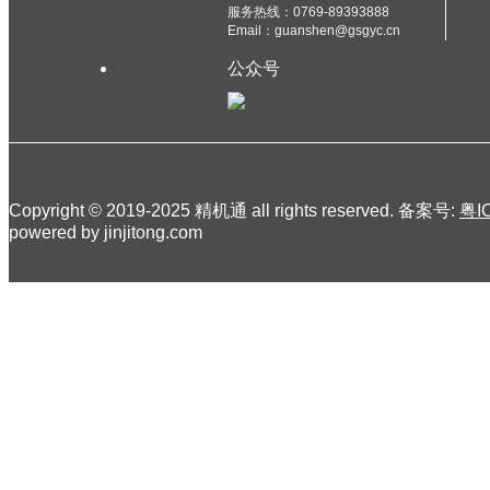
服务热线：0769-89393888
Email：guanshen@gsgyc.cn
公众号
Copyright © 2019-2025 精机通 all rights reserved. 备案号:
粤I
powered by jinjitong.com