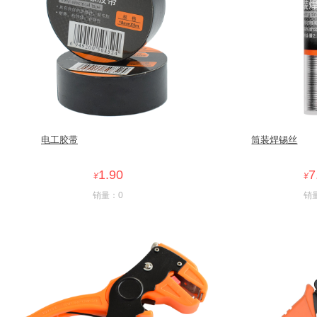
电工胶带
筒装焊锡丝
1.90
7
¥
¥
销量：0
销