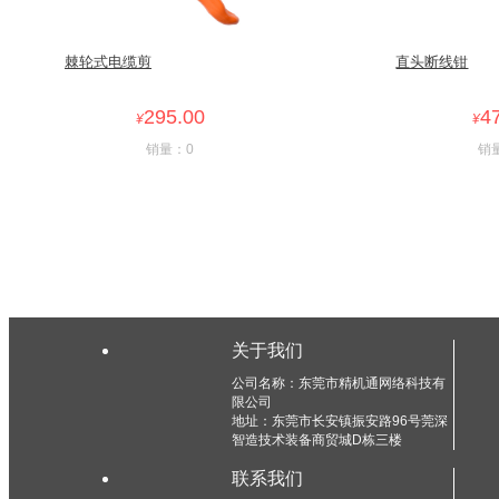
棘轮式电缆剪
直头断线钳
295.00
4
¥
¥
销量：0
销
关于我们
公司名称：东莞市精机通网络科技有
限公司
地址：东莞市长安镇振安路96号莞深
智造技术装备商贸城D栋三楼
联系我们