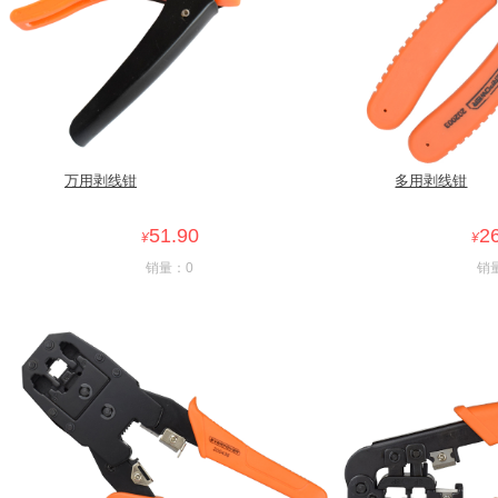
万用剥线钳
多用剥线钳
51.90
2
¥
¥
销量：0
销