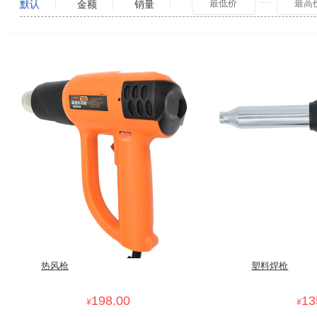
默认
金额
销量
热风枪
塑料焊枪
198.00
13
¥
¥