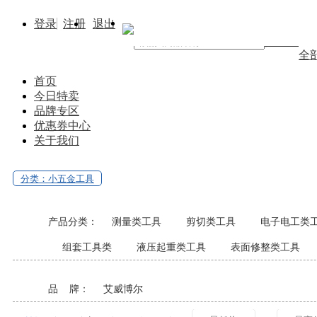
登录
注册
退出
找商品
全
首页
今日特卖
品牌专区
优惠券中心
关于我们
分类：小五金工具
产品分类：
测量类工具
剪切类工具
电子电工类
组套工具类
液压起重类工具
表面修整类工具
品 牌：
艾威博尔