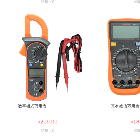
销量：0
销
数字钳式万用表
真有效值万用表
209.00
18
¥
¥
销量：0
销