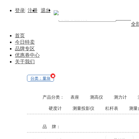
登录
注册
退出
找商品
全
首页
今日特卖
品牌专区
优惠券中心
关于我们
分类：量块
产品分类：
表座
测高仪
测力计
硬度计
测量投影仪
杠杆表
测量
品 牌：