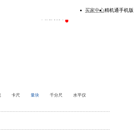
买家中心
精机通手机版
我的购物车
规
卡尺
量块
千分尺
水平仪