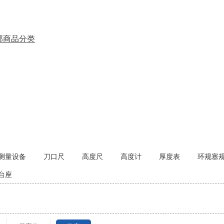
部商品分类
测量设备
刀口尺
高度尺
高度计
厚度表
环规塞
台座