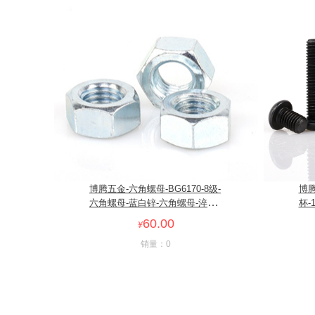
博腾五金-六角螺母-BG6170-8级-
博腾
六角螺母-蓝白锌-六角螺母-淬火
杯-
蓝白锌
60.00
¥
销量：0