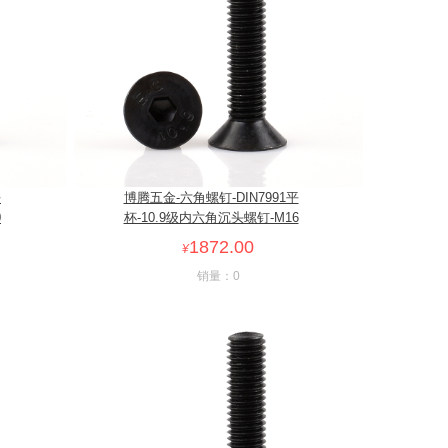
平
博腾五金-六角螺钉-DIN7991平
0
杯-10.9级内六角沉头螺钉-M16
1872.00
¥
销量：0