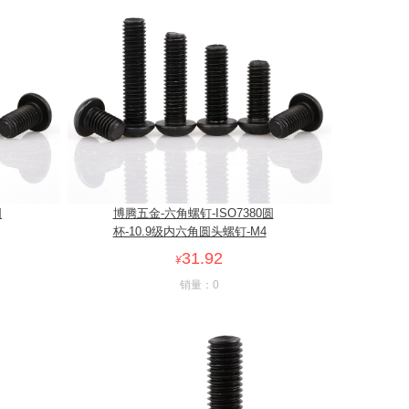
圆
博腾五金-六角螺钉-ISO7380圆
杯-10.9级内六角圆头螺钉-M4
31.92
¥
销量：0