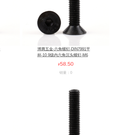
平
博腾五金-六角螺钉-DIN7991平
杯-10.9级内六角沉头螺钉-M6
58.50
¥
销量：0