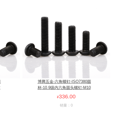
圆
博腾五金-六角螺钉-ISO7380圆
2
杯-10.9级内六角圆头螺钉-M10
336.00
¥
销量：0