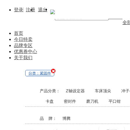
登录
注册
退出
找商品
全
首页
今日特卖
品牌专区
优惠券中心
关于我们
分类：紧固件
产品分类：
Z轴设定器
车床顶尖
冲子
卡盘
密封件
磨刀机
平口钳
品 牌：
博腾