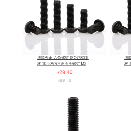
博腾五金-六角螺钉-ISO7380圆
博腾
杯-10.9级内六角圆头螺钉-M3
杯-
29.40
¥
销量：0