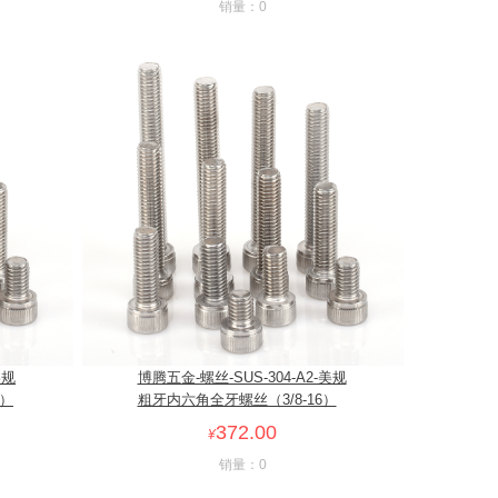
销量：0
美规
博腾五金-螺丝-SUS-304-A2-美规
4）
粗牙内六角全牙螺丝（3/8-16）
372.00
¥
销量：0