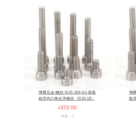
博腾五金-螺丝-SUS-304-A2-美规
博腾
粗牙内六角全牙螺丝（5/16-18）
粗牙
372.00
¥
销量：0