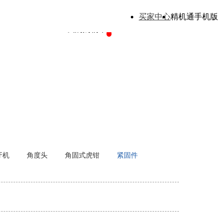
买家中心
精机通手机版
我的购物车
牙机
角度头
角固式虎钳
紧固件