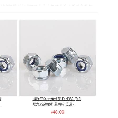
0
博腾五金-六角螺母-DIN985-(8级
）
尼龙锁紧螺母 蓝白锌 蓝尼）
48.00
¥