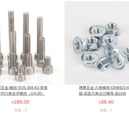
五金-螺丝-SUS-304-A2-美规
博腾五金-六角螺母-DIN6923-4
内六角全牙螺丝（1/4-20）
级-花齿六角法兰螺母-蓝白锌
189.00
38.40
¥
¥
销量：0
销量：0