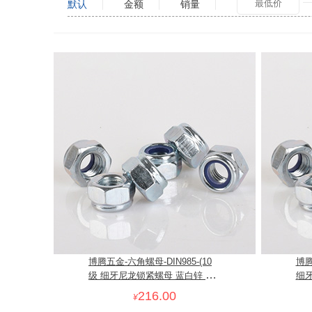
默认
金额
销量
博腾五金-六角螺母-DIN985-(10
博腾
级 细牙尼龙锁紧螺母 蓝白锌 蓝
细牙
尼）
尼
216.00
¥