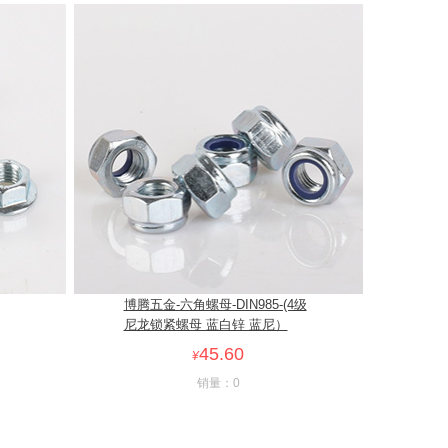
博腾五金-六角螺母-DIN985-(4级
尼龙锁紧螺母 蓝白锌 蓝尼）
45.60
¥
销量：0