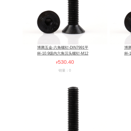
博腾五金-六角螺钉-DIN7991平
博腾
杯-10.9级内六角沉头螺钉-M12
杯-
530.40
¥
销量：0