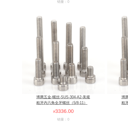
销量：0
博腾五金-螺丝-SUS-304-A2-美规
博腾
粗牙内六角全牙螺丝（5/8-11）
粗牙
3336.00
¥
销量：0