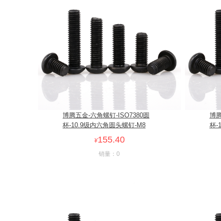
博腾五金-六角螺钉-ISO7380圆
博腾
杯-10.9级内六角圆头螺钉-M8
杯-
155.40
¥
销量：0