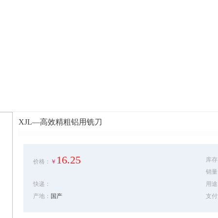
XJL—高效精粗铝用铣刀
16.25
库存
价格：
￥
销量
快递：
用途
产地：
国产
支付