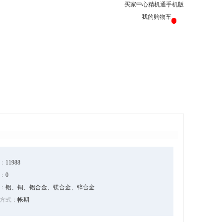
买家中心
精机通手机版
我的购物车
：
11988
：
0
：
铝、铜、铝合金、镁合金、锌合金
方式：
帐期