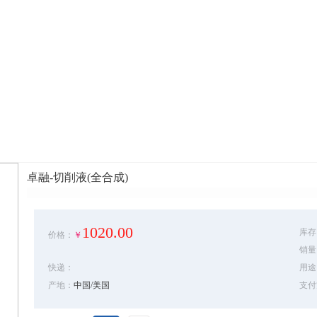
卓融-切削液(全合成)
1020.00
库存
价格：
￥
销量
快递：
用途
产地：
中国/美国
支付