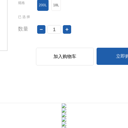
规格
200L
18L
已 选 择
数量
−
+
立即
加入购物车