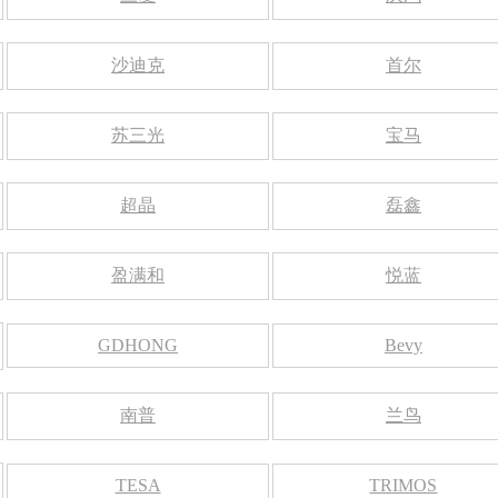
沙迪克
首尔
苏三光
宝马
超晶
磊鑫
盈满和
悦蓝
GDHONG
Bevy
南普
兰鸟
TESA
TRIMOS