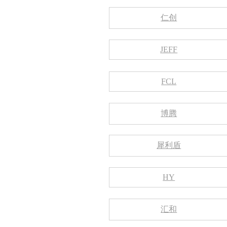
仁创
JEFF
FCL
博腾
犀利盾
HY
汇和