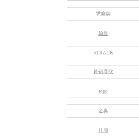
秃鹰牌
翰默
STRACK
神钢赛欧
topo
金奥
佳顺