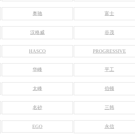
奥驰
富士
汉格威
谷茂
HASCO
PROGRESSIVE
华峰
平工
太峰
伯顿
名砂
三韩
EGO
永信