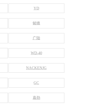
YD
铭锋
广陆
WD-40
NACKENJG
GC
嘉劲