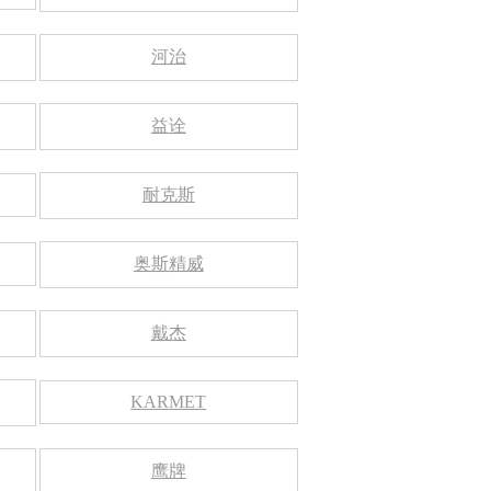
河治
益诠
耐克斯
奥斯精威
戴杰
KARMET
鹰牌