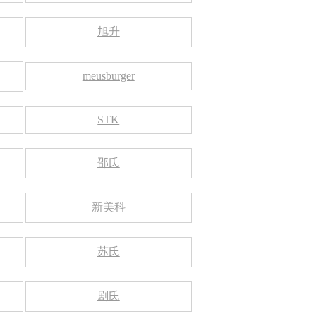
旭升
meusburger
STK
邵氏
新美科
苏氏
剧氏