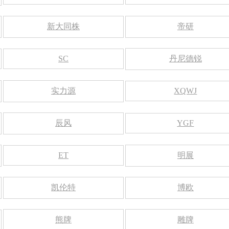
新大同株
帝研
SC
丹尼德锐
实力源
XQWJ
辰风
YGF
ET
明展
凯伦特
博欧
熊牌
雕牌