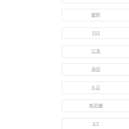
建晖
TST
江龙
鼎宏
久正
林尼娜
XY