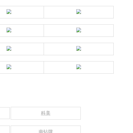
科美
南钻牌