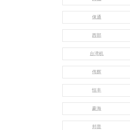
俫通
西部
台湾机
伟辉
恒丰
豪海
邦普