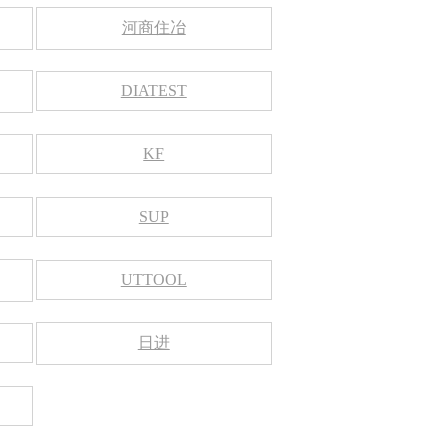
河商住冶
DIATEST
KF
SUP
UTTOOL
日进