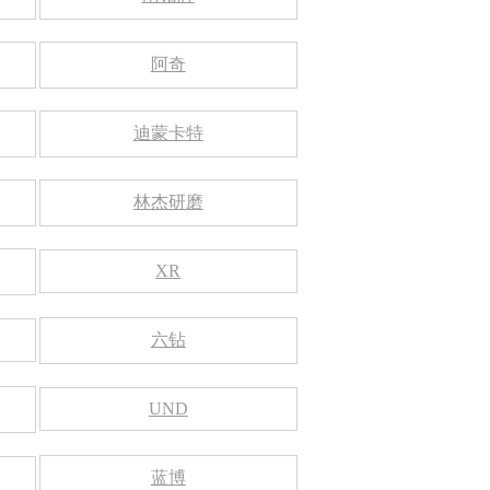
阿奇
迪蒙卡特
林杰研磨
XR
六钻
UND
蓝博