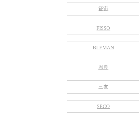
征宙
FISSO
BLEMAN
恩典
三友
SECO