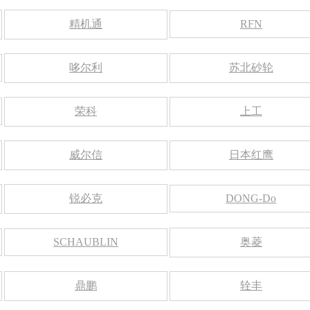
精机通
RFN
哆尔利
苏北砂轮
荣科
上工
威尔信
日本红鹰
锐必克
DONG-Do
SCHAUBLIN
奥菱
鼎鹏
辁丰